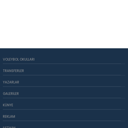
VOLEYBOL OKULLARI
TRANSFERLER
YAZARLAR
GALERILER
KÜNYE
REKLAM