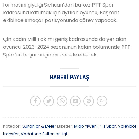
formasını giydiği Sichuan’dan bu kez PTT Spor
kadrosuna katılmak için ayrılan oyuncu, Başkent
ekibinde smaçör pozisyonunda görev yapacak.
Çin Kadın Milli Takımı geniş kadrosunda da yer alan
oyuncu, 2023-2024 sezonunun kalan bölümünde PTT
Spor’un başarısı için mücadele edecek.
HABERI PAYLAŞ
Kategori:
Sultanlar & Efeler
Etiketler:
Miao Yiwen
,
PTT Spor
,
Voleybol
transfer
,
Vodafone Sultanlar Ligi
.