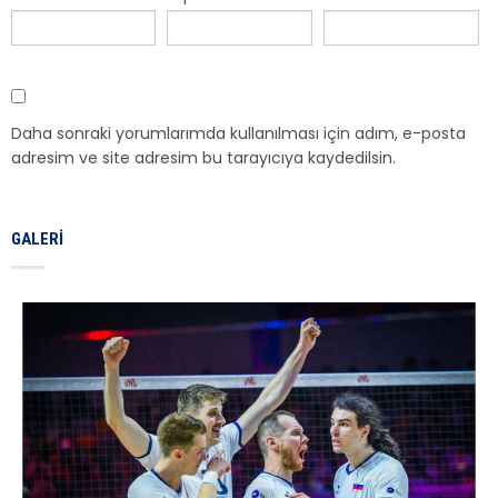
Daha sonraki yorumlarımda kullanılması için adım, e-posta
adresim ve site adresim bu tarayıcıya kaydedilsin.
GALERI