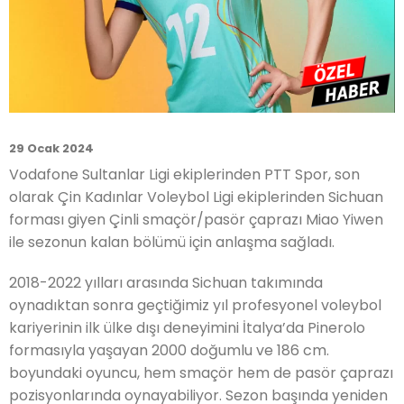
29 Ocak 2024
Vodafone Sultanlar Ligi ekiplerinden PTT Spor, son
olarak Çin Kadınlar Voleybol Ligi ekiplerinden Sichuan
forması giyen Çinli smaçör/pasör çaprazı Miao Yiwen
ile sezonun kalan bölümü için anlaşma sağladı.
2018-2022 yılları arasında Sichuan takımında
oynadıktan sonra geçtiğimiz yıl profesyonel voleybol
kariyerinin ilk ülke dışı deneyimini İtalya’da Pinerolo
formasıyla yaşayan 2000 doğumlu ve 186 cm.
boyundaki oyuncu, hem smaçör hem de pasör çaprazı
pozisyonlarında oynayabiliyor. Sezon başında yeniden