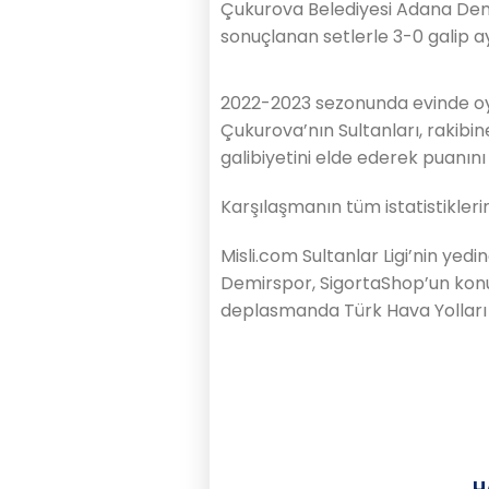
Çukurova Belediyesi Adana Dem
sonuçlanan setlerle 3-0 galip ayr
2022-2023 sezonunda evinde o
Çukurova’nın Sultanları, rakib
galibiyetini elde ederek puanını
Karşılaşmanın tüm istatistikler
Misli.com Sultanlar Ligi’nin ye
Demirspor, SigortaShop’un konu
deplasmanda Türk Hava Yolları i