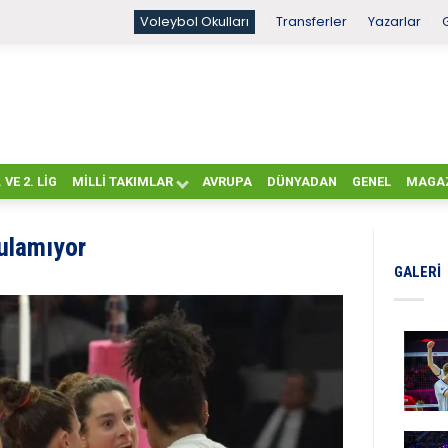
Voleybol Okulları
Transferler
Yazarlar
. VE 2. LIG
MILLI TAKIMLAR
AVRUPA
DÜNYADAN
GENEL
MAGA
ulamıyor
GALERI