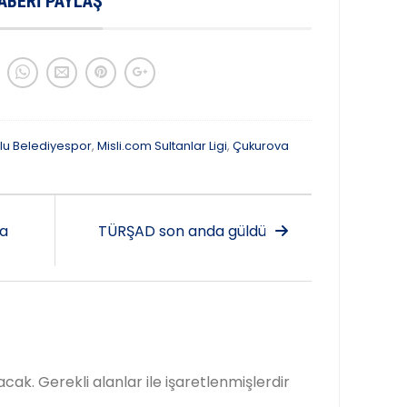
ABERI PAYLAŞ
lu Belediyespor
,
Misli.com Sultanlar Ligi
,
Çukurova
la
TÜRŞAD son anda güldü
acak.
Gerekli alanlar
ile işaretlenmişlerdir