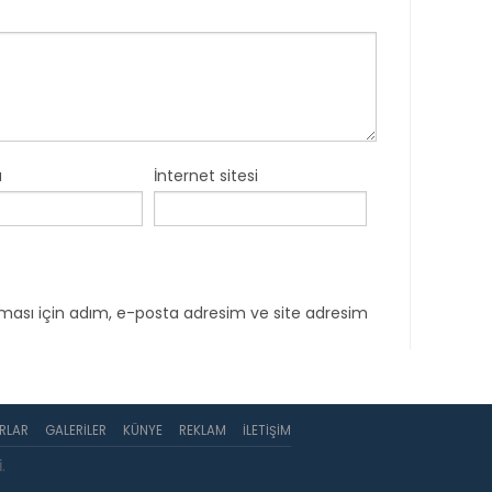
a
İnternet sitesi
ması için adım, e-posta adresim ve site adresim
RLAR
GALERILER
KÜNYE
REKLAM
İLETIŞIM
i
.