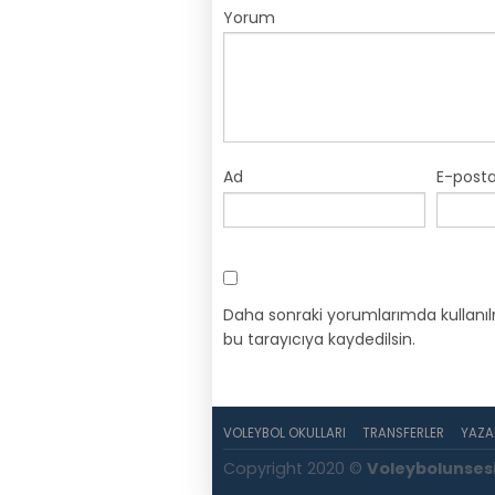
Yorum
Ad
E-post
Daha sonraki yorumlarımda kullanıl
bu tarayıcıya kaydedilsin.
VOLEYBOL OKULLARI
TRANSFERLER
YAZA
Copyright 2020 ©
Voleybolunses