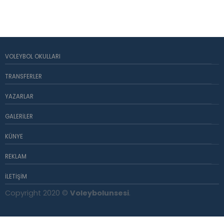
VOLEYBOL OKULLARI
TRANSFERLER
YAZARLAR
GALERILER
KÜNYE
REKLAM
İLETIŞIM
Copyright 2020 ©
Voleybolunsesi
.