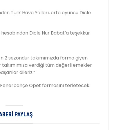
nden Türk Hava Yolları, orta oyuncu Dicle
a hesabından Dicle Nur Babat’a teşekkür
on 2 sezondur takımımızda forma giyen
 takımımıza verdiği tüm değerli emekler
şarılar dileriz.”
 Fenerbahçe Opet formasını terletecek.
ABERI PAYLAŞ