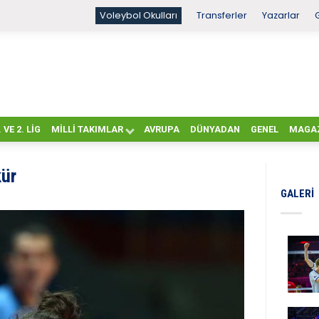
Voleybol Okulları
Transferler
Yazarlar
. VE 2. LIG
MILLI TAKIMLAR
AVRUPA
DÜNYADAN
GENEL
MAGA
kür
GALERI