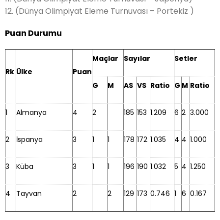
12. (Dünya Olimpiyat Eleme Turnuvası – Portekiz )
Puan Durumu
Maçlar
Sayılar
Setler
Rk
Ülke
Puan
G
M
AS
VS
Ratio
G
M
Ratio
1
Almanya
4
2
185
153
1.209
6
2
3.000
2
İspanya
3
1
1
178
172
1.035
4
4
1.000
3
Küba
3
1
1
196
190
1.032
5
4
1.250
4
Tayvan
2
2
129
173
0.746
1
6
0.167