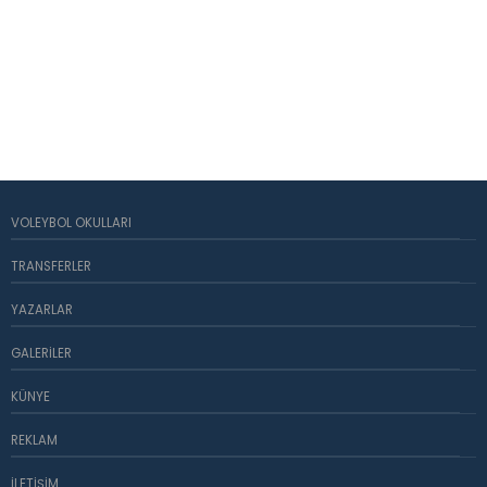
VOLEYBOL OKULLARI
TRANSFERLER
YAZARLAR
GALERILER
KÜNYE
REKLAM
İLETIŞIM