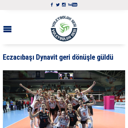
Eczacıbaşı Dynavit geri dönüşle güldü