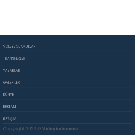
VOLEYBOL OKULLARI
TRANSFERLER
YAZARLAR
GALERILER
KÜNYE
REKLAM
İLETIŞIM
Copyright 2020 ©
Voleybolunsesi
.