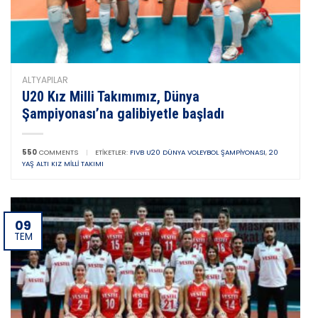
ALTYAPILAR
U20 Kız Milli Takımımız, Dünya
Şampiyonası’na galibiyetle başladı
550
COMMENTS
|
ETIKETLER:
FIVB U20 DÜNYA VOLEYBOL ŞAMPIYONASI
,
20
YAŞ ALTI KIZ MILLI TAKIMI
09
TEM