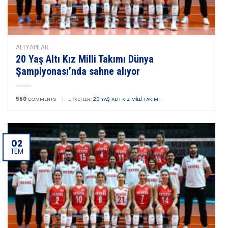
ALTYAPILAR
20 Yaş Altı Kız Milli Takımı Dünya
Şampiyonası’nda sahne alıyor
550
COMMENTS
|
ETIKETLER:
20 YAŞ ALTI KIZ MILLI TAKIMI
02
TEM