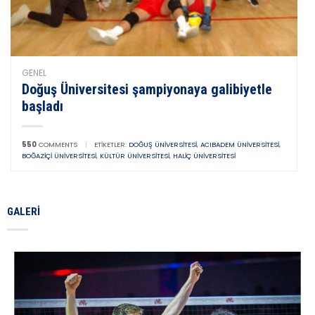
GENEL
Doğuş Üniversitesi şampiyonaya galibiyetle
başladı
550
COMMENTS
|
ETIKETLER:
DOĞUŞ ÜNIVERSITESI
,
ACIBADEM ÜNIVERSITESI
,
BOĞAZIÇI ÜNIVERSITESI
,
KÜLTÜR ÜNIVERSITESI
,
HALIÇ ÜNIVERSITESI
GALERI