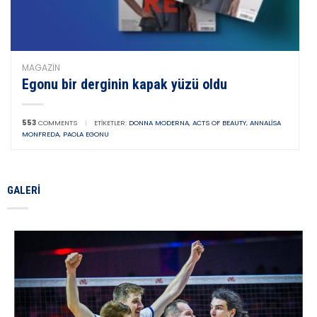
MAGAZIN
Egonu bir derginin kapak yüzü oldu
553
COMMENTS
|
ETIKETLER:
DONNA MODERNA
,
ACTS OF BEAUTY
,
ANNALISA
MONFREDA
,
PAOLA EGONU
GALERI