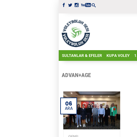
SULTANLAR & EFELER
KUPA VOLEY
1
ADVAN+AGE
06
ARA
GENEL