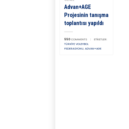
Advan+AGE
Projesinin tanışma
toplantısı yapıldı
550
COMMENTS
|
ETIKETLER:
TÜRKIYE VOLEYBOL
FEDERASYONU
,
ADVAN+AGE