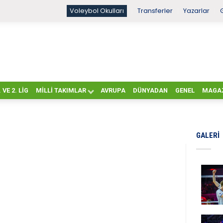
Voleybol Okulları
Transferler
Yazarlar
. VE 2. LIG
MILLI TAKIMLAR
AVRUPA
DÜNYADAN
GENEL
MAGA
GALERI