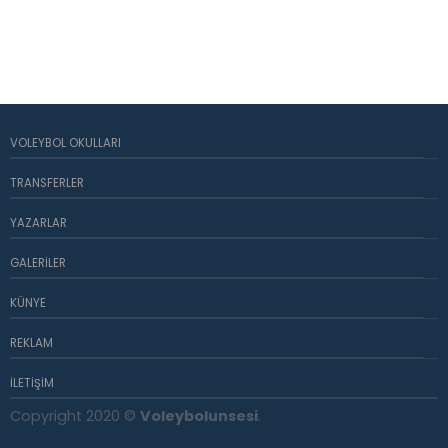
VOLEYBOL OKULLARI
TRANSFERLER
YAZARLAR
GALERILER
KÜNYE
REKLAM
İLETIŞIM
Copyright 2020 ©
Voleybolunsesi
.