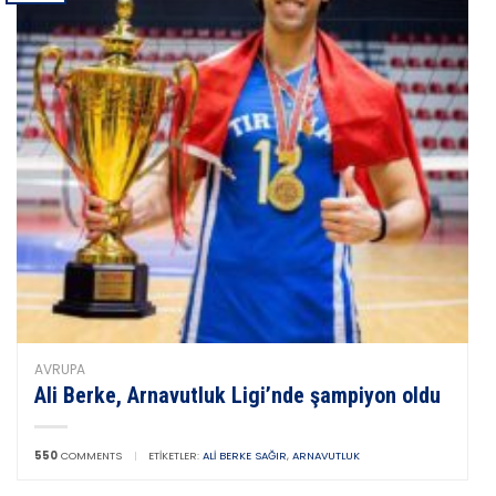
AVRUPA
Ali Berke, Arnavutluk Ligi’nde şampiyon oldu
550
COMMENTS
|
ETIKETLER:
ALI BERKE SAĞIR
,
ARNAVUTLUK