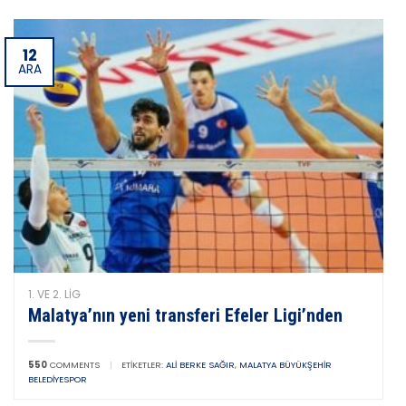
12
ARA
1. VE 2. LIG
Malatya’nın yeni transferi Efeler Ligi’nden
550
COMMENTS
|
ETIKETLER:
ALI BERKE SAĞIR
,
MALATYA BÜYÜKŞEHIR
BELEDIYESPOR