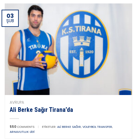
03
ŞUB
AVRUPA
Ali Berke Sağır Tirana’da
550
COMMENTS
|
ETIKETLER:
ALI BERKE SAĞIR
,
VOLEYBOL TRANSFER
,
ARNAVUTLUK LIGI