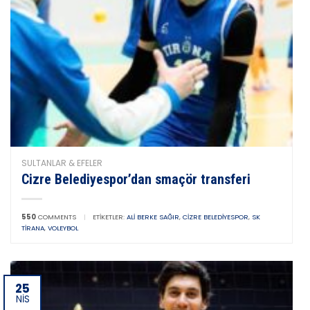
SULTANLAR & EFELER
Cizre Belediyespor’dan smaçör transferi
550
COMMENTS
|
ETIKETLER:
ALI BERKE SAĞIR
,
CIZRE BELEDIYESPOR
,
SK
TIRANA
,
VOLEYBOL
25
NIS