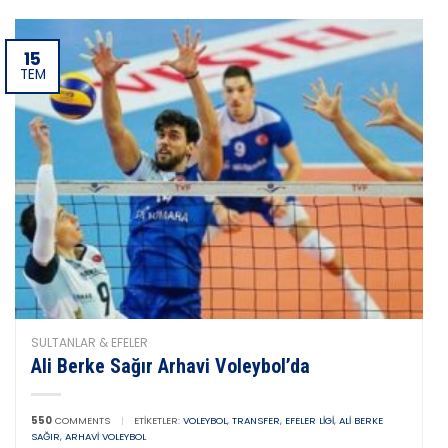
15
TEM
SULTANLAR & EFELER
Ali Berke Sağır Arhavi Voleybol’da
550
COMMENTS
|
ETIKETLER:
VOLEYBOL
,
TRANSFER
,
EFELER LIGI
,
ALI BERKE
SAĞIR
,
ARHAVI VOLEYBOL