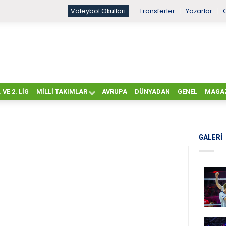
Voleybol Okulları
Transferler
Yazarlar
. VE 2. LIG
MILLI TAKIMLAR
AVRUPA
DÜNYADAN
GENEL
MAGA
GALERI