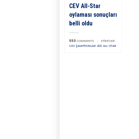
CEV All-Star
oylaması sonuçları
belli oldu
550
COMMENTS
|
ETIKETLER:
CEV ŞAMPIYONLAR LIGI
,
ALL-STAR