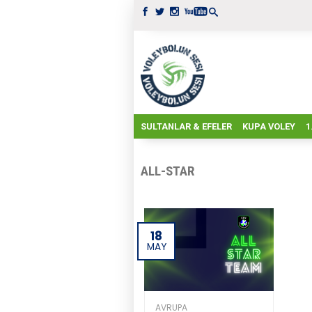
SULTANLAR & EFELER
KUPA VOLEY
1
ALL-STAR
18
MAY
AVRUPA