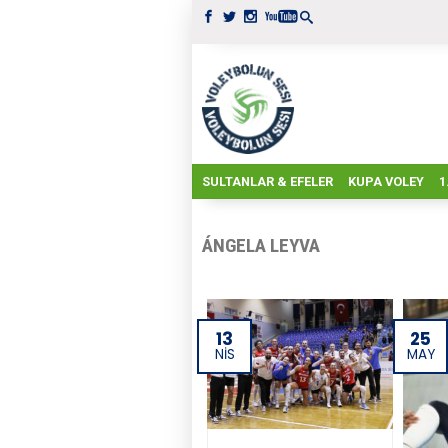
SULTANLAR & EFELER
KUPA VOLEY
1
ÁNGELA LEYVA
13
25
NIS
MAY