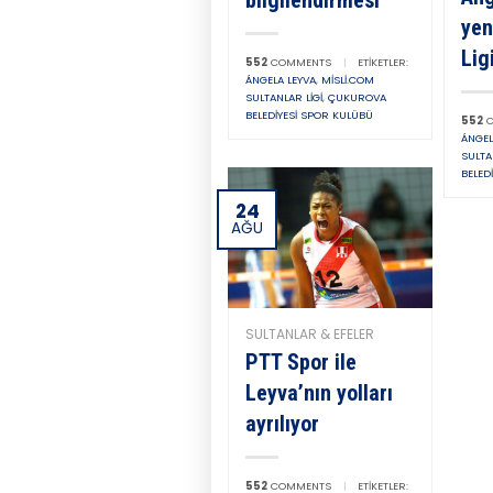
yen
Lig
552
COMMENTS
|
ETIKETLER:
ÁNGELA LEYVA
,
MISLI.COM
SULTANLAR LIGI
,
ÇUKUROVA
BELEDIYESI SPOR KULÜBÜ
552
C
ÁNGEL
SULTA
BELED
24
AĞU
SULTANLAR & EFELER
PTT Spor ile
Leyva’nın yolları
ayrılıyor
552
COMMENTS
|
ETIKETLER: