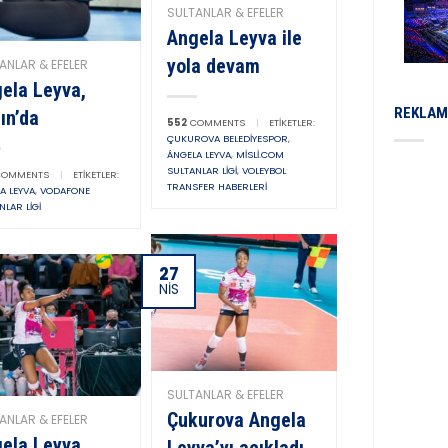
SULTANLAR & EFELER
Angela Leyva ile
yola devam
ANLAR & EFELER
ela Leyva,
REKLAM
ın’da
552
COMMENTS
|
ETIKETLER:
ÇUKUROVA BELEDIYESPOR
,
ÁNGELA LEYVA
,
MISLI.COM
SULTANLAR LIGI
,
VOLEYBOL
OMMENTS
|
ETIKETLER:
TRANSFER HABERLERI
A LEYVA
,
VODAFONE
NLAR LIGI
27
NIS
SULTANLAR & EFELER
Çukurova Angela
ANLAR & EFELER
ela Leyva