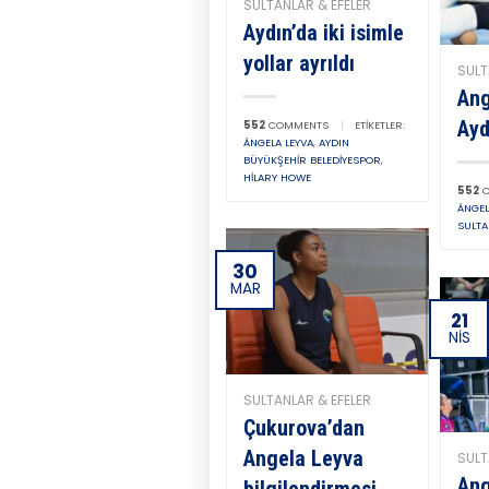
SULTANLAR & EFELER
Aydın’da iki isimle
yollar ayrıldı
SULT
Ang
Ayd
552
COMMENTS
|
ETIKETLER:
ÁNGELA LEYVA
,
AYDIN
BÜYÜKŞEHIR BELEDIYESPOR
,
HILARY HOWE
552
C
ÁNGEL
SULTA
30
MAR
21
NIS
SULTANLAR & EFELER
Çukurova’dan
Angela Leyva
SULT
Ang
bilgilendirmesi