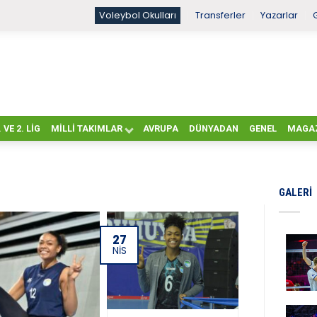
Voleybol Okulları
Transferler
Yazarlar
. VE 2. LIG
MILLI TAKIMLAR
AVRUPA
DÜNYADAN
GENEL
MAGA
GALERI
27
NIS