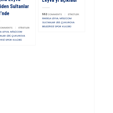
Leyva’yı açıkladı
iden Sultanlar
i’nde
552
COMMENTS
|
ETIKETLER:
ÁNGELA LEYVA
,
MISLI.COM
SULTANLAR LIGI
,
ÇUKUROVA
BELEDIYESI SPOR KULÜBÜ
OMMENTS
|
ETIKETLER:
A LEYVA
,
MISLI.COM
NLAR LIGI
,
ÇUKUROVA
IYESI SPOR KULÜBÜ