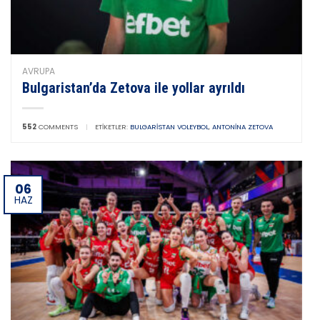
AVRUPA
Bulgaristan’da Zetova ile yollar ayrıldı
552
COMMENTS
|
ETIKETLER:
BULGARISTAN VOLEYBOL
,
ANTONINA ZETOVA
06
HAZ