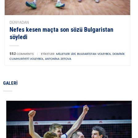
DÜNYADAN
Nefes kesen maçta son sözü Bulgaristan
söyledi
552
COMMENTS
|
ETIKETLER:
MILLETLER LIGI
,
BULGARISTAN VOLEYBOL
,
DOMINIK
CUMHURIYETI VOLEYBOL
,
ANTONINA ZETOVA
GALERI