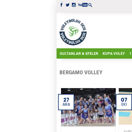
SULTANLAR & EFELER
KUPA VOLEY
1
BERGAMO VOLLEY
27
07
ARA
EKI
AVR