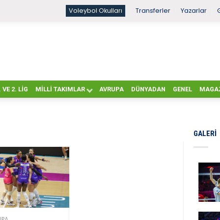
Voleybol Okulları
Transferler
Yazarlar
. VE 2. LIG
MILLI TAKIMLAR
AVRUPA
DÜNYADAN
GENEL
MAGA
GALERI
UPA