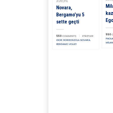
AVRUPA
Mil
Novara,
kaz
Bergamo’yu 5
Eg
sette geçti
550
C
550
COMMENTS
|
ETIKETLER:
PAOL
IGOR GORGONZOLA NOVARA
,
MILA
BERGAMO VOLLEY