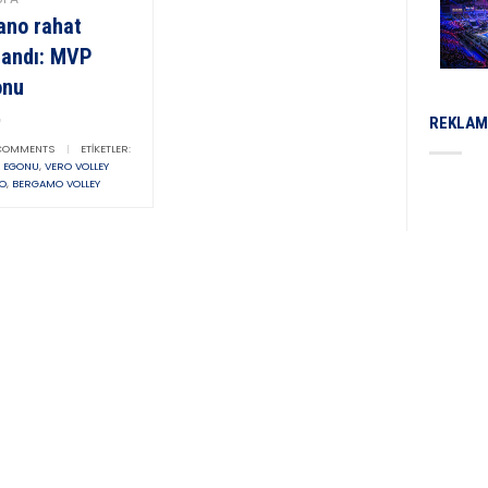
ano rahat
andı: MVP
onu
REKLAM
OMMENTS
|
ETIKETLER:
A EGONU
,
VERO VOLLEY
NO
,
BERGAMO VOLLEY