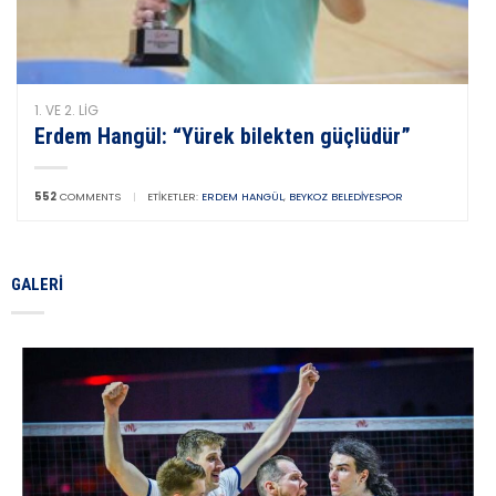
1. VE 2. LIG
Erdem Hangül: “Yürek bilekten güçlüdür”
552
COMMENTS
|
ETIKETLER:
ERDEM HANGÜL
,
BEYKOZ BELEDIYESPOR
GALERI