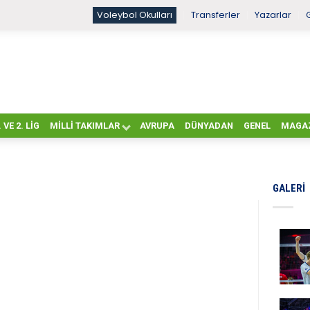
Voleybol Okulları
Transferler
Yazarlar
. VE 2. LIG
MILLI TAKIMLAR
AVRUPA
DÜNYADAN
GENEL
MAGA
GALERI