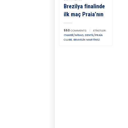
Brezilya finalinde
ilk maç Praia’nın
550
COMMENTS
|
ETIKETLER:
ITAMBÉ/MINAS
,
DENTIL/PRAIA
CLUBE
,
BRAYELIN MARTINEZ