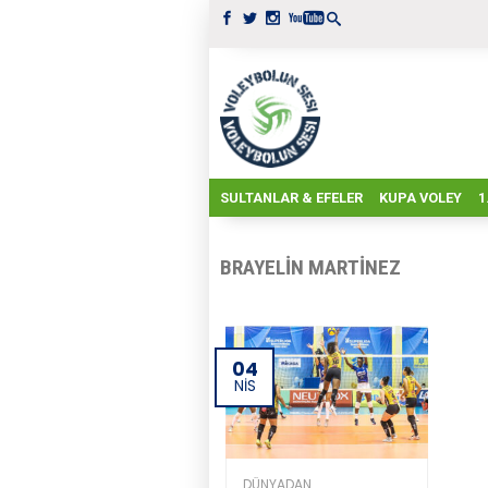
SULTANLAR & EFELER
KUPA VOLEY
1
BRAYELIN MARTINEZ
04
NIS
DÜNYADAN