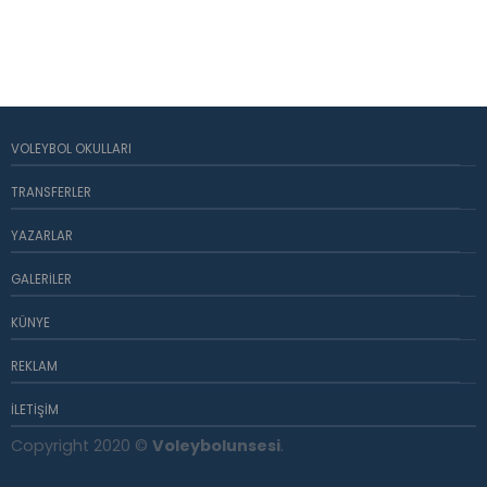
VOLEYBOL OKULLARI
TRANSFERLER
YAZARLAR
GALERILER
KÜNYE
REKLAM
İLETIŞIM
Copyright 2020 ©
Voleybolunsesi
.