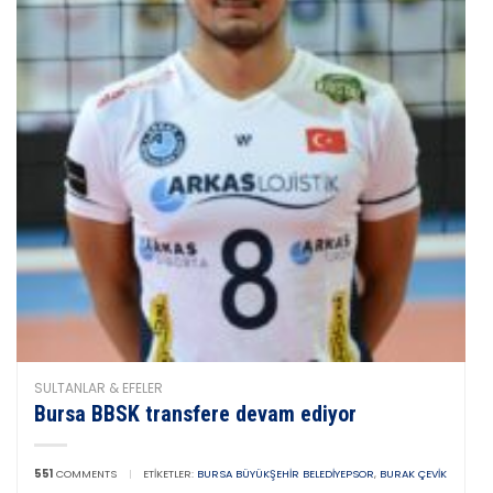
SULTANLAR & EFELER
Bursa BBSK transfere devam ediyor
551
COMMENTS
|
ETIKETLER:
BURSA BÜYÜKŞEHIR BELEDIYEPSOR
,
BURAK ÇEVIK