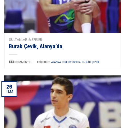
SULTANLAR & EFELER
Burak Çevik, Alanya’da
551
COMMENTS
|
ETIKETLER:
ALANYA BELEDIYESPOR
,
BURAK ÇEVIK
26
TEM