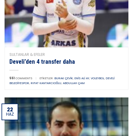
SULTANLAR & EFELER
Develi’den 4 transfer daha
551
COMMENTS
|
ETIKETLER:
BURAK ÇEVIK
,
ENIS ALI AY
,
VOLEYBOL
,
DEVELI
BELEDIYESPOR
,
RIFAT KANTARCIOĞLU
,
ABDULLAH ÇAM
22
HAZ