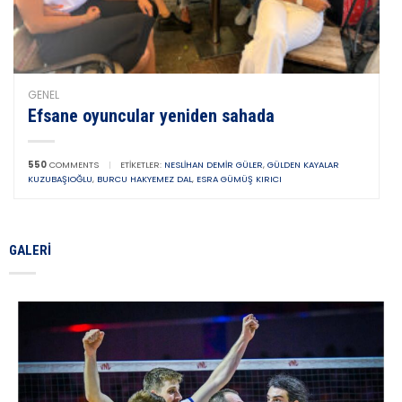
GENEL
Efsane oyuncular yeniden sahada
550
COMMENTS
|
ETIKETLER:
NESLIHAN DEMIR GÜLER
,
GÜLDEN KAYALAR
KUZUBAŞIOĞLU
,
BURCU HAKYEMEZ DAL
,
ESRA GÜMÜŞ KIRICI
GALERI