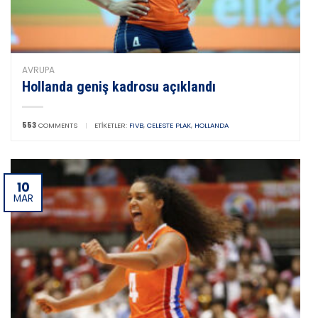
AVRUPA
Hollanda geniş kadrosu açıklandı
553
COMMENTS
|
ETIKETLER:
FIVB
,
CELESTE PLAK
,
HOLLANDA
10
MAR