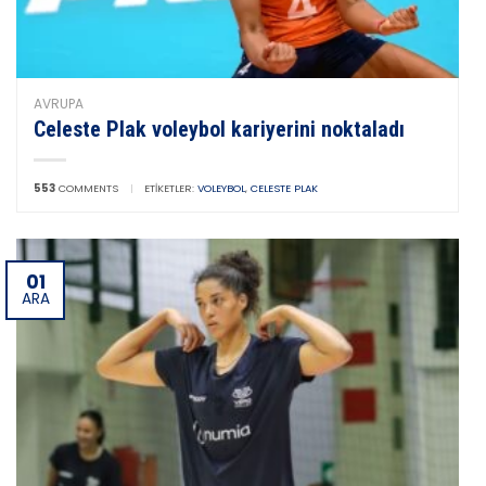
AVRUPA
Celeste Plak voleybol kariyerini noktaladı
553
COMMENTS
|
ETIKETLER:
VOLEYBOL
,
CELESTE PLAK
01
ARA