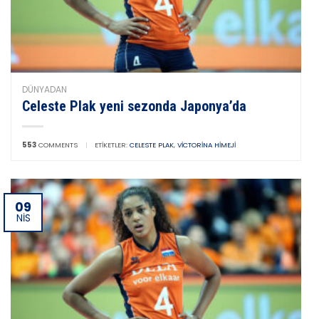
DÜNYADAN
Celeste Plak yeni sezonda Japonya’da
553
COMMENTS
|
ETIKETLER:
CELESTE PLAK
,
VICTORINA HIMEJI
09
NIS