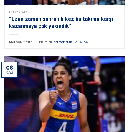
DÜNYADAN
“Uzun zaman sonra ilk kez bu takıma karşı
kazanmaya çok yakındık”
553
COMMENTS
|
ETIKETLER:
CELESTE PLAK
,
HOLLANDA
08
KAS