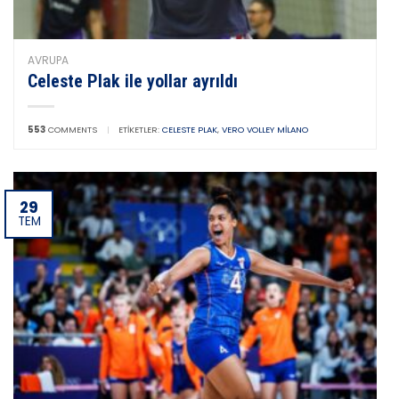
AVRUPA
Celeste Plak ile yollar ayrıldı
553
COMMENTS
|
ETIKETLER:
CELESTE PLAK
,
VERO VOLLEY MILANO
29
TEM