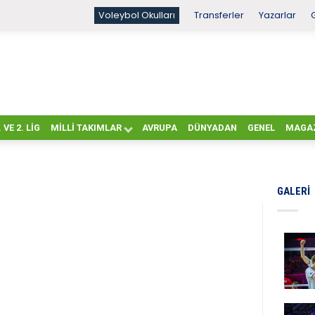
Voleybol Okulları
Transferler
Yazarlar
. VE 2. LIG
MILLI TAKIMLAR
AVRUPA
DÜNYADAN
GENEL
MAGA
GALERI