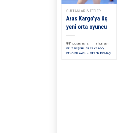
SULTANLAR & EFELER
Aras Kargo’ya üç
yeni orta oyuncu
551
COMMENTS
|
ETIKETLER:
BELIZ BAŞKIR
,
ARAS KARGO
,
BENGISU AYGÜN
,
CEREN DOMAÇ