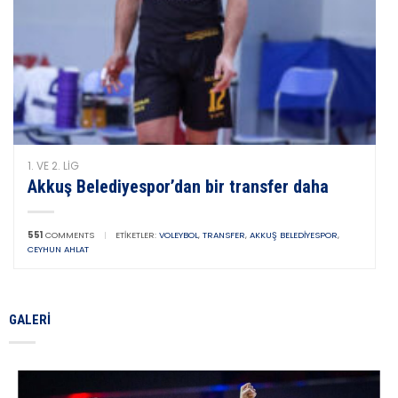
1. VE 2. LIG
Akkuş Belediyespor’dan bir transfer daha
551
COMMENTS
|
ETIKETLER:
VOLEYBOL
,
TRANSFER
,
AKKUŞ BELEDIYESPOR
,
CEYHUN AHLAT
GALERI