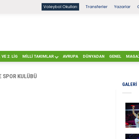
Voleybol Okulları
Transferler
Yazarlar
. VE 2. LIG
MILLI TAKIMLAR
AVRUPA
DÜNYADAN
GENEL
MAGA
E SPOR KULÜBÜ
GALERI