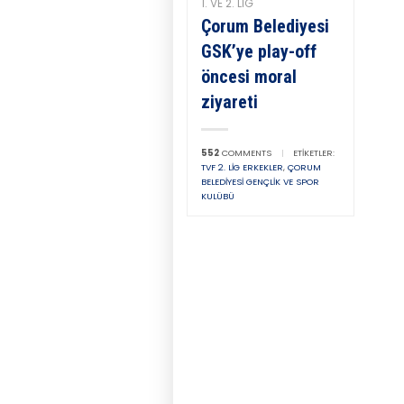
1. VE 2. LIG
Çorum Belediyesi
GSK’ye play-off
öncesi moral
ziyareti
552
COMMENTS
|
ETIKETLER:
TVF 2. LIG ERKEKLER
,
ÇORUM
BELEDIYESI GENÇLIK VE SPOR
KULÜBÜ