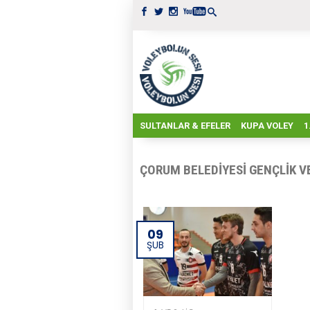
SULTANLAR & EFELER
KUPA VOLEY
1
ÇORUM BELEDIYESI GENÇLIK V
09
ŞUB