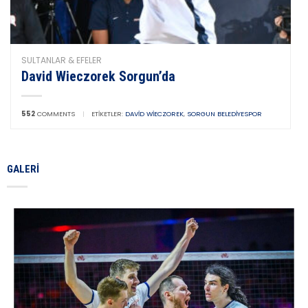
SULTANLAR & EFELER
David Wieczorek Sorgun’da
552
COMMENTS
|
ETIKETLER:
DAVID WIECZOREK
,
SORGUN BELEDIYESPOR
GALERI