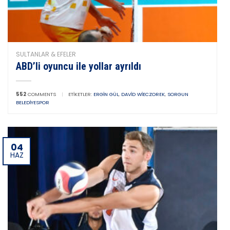
SULTANLAR & EFELER
ABD’li oyuncu ile yollar ayrıldı
552
COMMENTS
|
ETIKETLER:
ERGIN GÜL
,
DAVID WIECZOREK
,
SORGUN
BELEDIYESPOR
04
HAZ