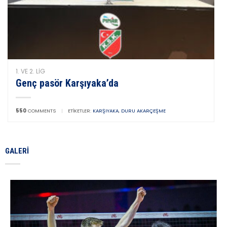
1. VE 2. LIG
Genç pasör Karşıyaka’da
550
COMMENTS
|
ETIKETLER:
KARŞIYAKA
,
DURU AKARÇEŞME
GALERI