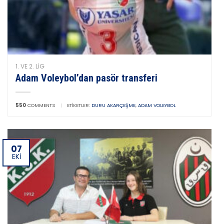
1. VE 2. LIG
Adam Voleybol’dan pasör transferi
550
COMMENTS
|
ETIKETLER:
DURU AKARÇEŞME
,
ADAM VOLEYBOL
07
EKI