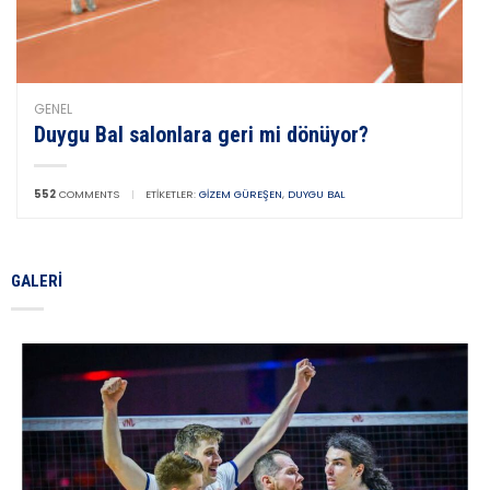
GENEL
Duygu Bal salonlara geri mi dönüyor?
552
COMMENTS
|
ETIKETLER:
GIZEM GÜREŞEN
,
DUYGU BAL
GALERI