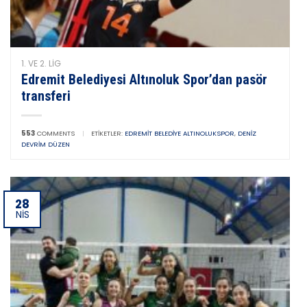
1. VE 2. LIG
Edremit Belediyesi Altınoluk Spor’dan pasör
transferi
553
COMMENTS
|
ETIKETLER:
EDREMIT BELEDIYE ALTINOLUKSPOR
,
DENIZ
DEVRIM DÜZEN
28
NIS