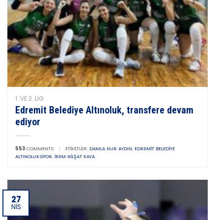
1. VE 2. LIG
Edremit Belediye Altınoluk, transfere devam
ediyor
553
COMMENTS
|
ETIKETLER:
DAMLA NUR AYDIN
,
EDREMIT BELEDIYE
ALTINOLUKSPOR
,
İREM NILŞAT KAYA
27
NIS