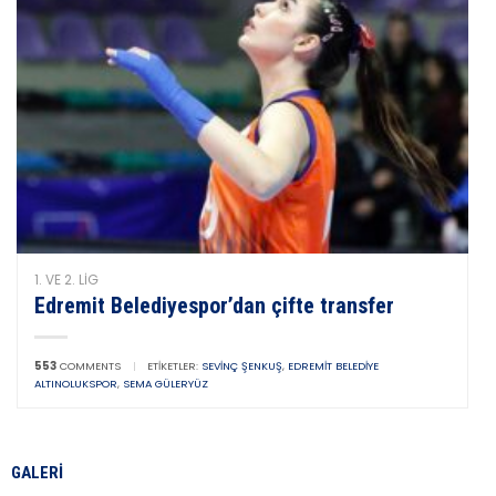
1. VE 2. LIG
Edremit Belediyespor’dan çifte transfer
553
COMMENTS
|
ETIKETLER:
SEVINÇ ŞENKUŞ
,
EDREMIT BELEDIYE
ALTINOLUKSPOR
,
SEMA GÜLERYÜZ
GALERI