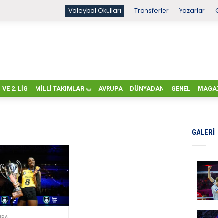
Voleybol Okulları
Transferler
Yazarlar
. VE 2. LIG
MILLI TAKIMLAR
AVRUPA
DÜNYADAN
GENEL
MAGA
GALERI
UPA