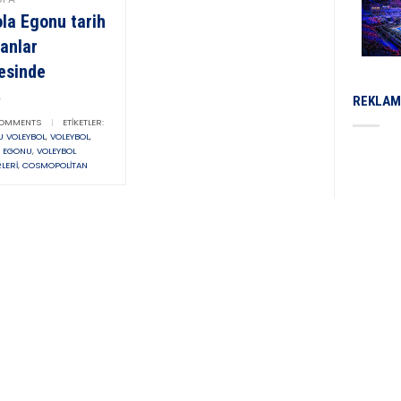
la Egonu tarih
anlar
tesinde
REKLAM
OMMENTS
|
ETIKETLER:
 VOLEYBOL
,
VOLEYBOL
,
A EGONU
,
VOLEYBOL
LERI
,
COSMOPOLITAN