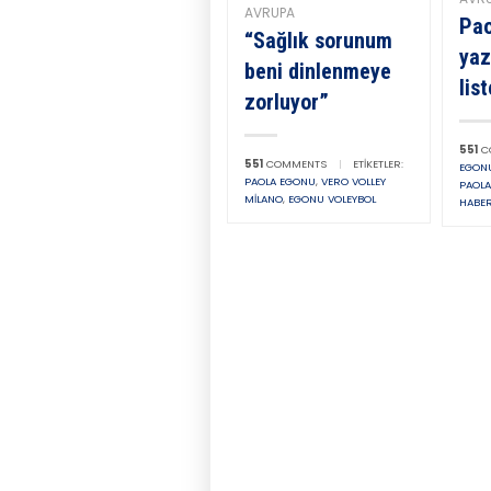
AVRUPA
Pao
“Sağlık sorunum
yaz
beni dinlenmeye
lis
zorluyor”
551
C
551
COMMENTS
|
ETIKETLER:
EGONU
PAOLA EGONU
,
VERO VOLLEY
PAOL
MILANO
,
EGONU VOLEYBOL
HABER