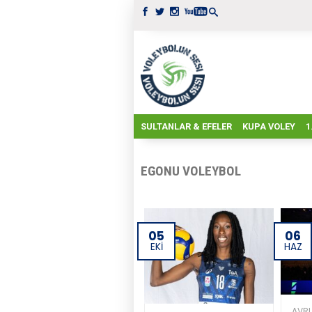
SULTANLAR & EFELER
KUPA VOLEY
1
EGONU VOLEYBOL
05
06
EKI
HAZ
AVR