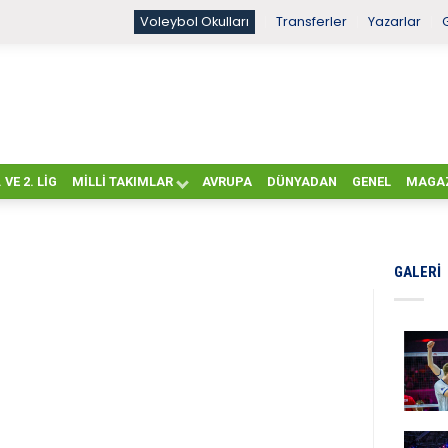
Voleybol Okulları
Transferler
Yazarlar
. VE 2. LIG
MILLI TAKIMLAR
AVRUPA
DÜNYADAN
GENEL
MAGA
GALERI