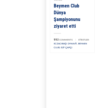
Beymen Club
Dünya
Şampiyonunu
ziyaret etti
552
COMMENTS
|
ETIKETLER:
ECZACIBAŞI DYNAVIT
,
BEYMEN
CLUB
,
ELIF ÇAPÇI