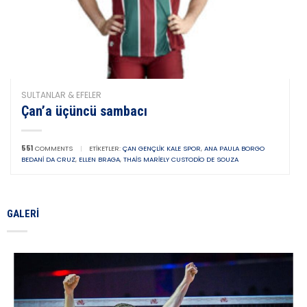
SULTANLAR & EFELER
Çan’a üçüncü sambacı
551
COMMENTS
|
ETIKETLER:
ÇAN GENÇLIK KALE SPOR
,
ANA PAULA BORGO
BEDANI DA CRUZ
,
ELLEN BRAGA
,
THAIS MARIELY CUSTODIO DE SOUZA
GALERI