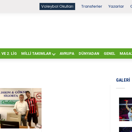
Voleybol Okulları
Transferler
Yazarlar
. VE 2. LIG
MILLI TAKIMLAR
AVRUPA
DÜNYADAN
GENEL
MAGA
GALERI