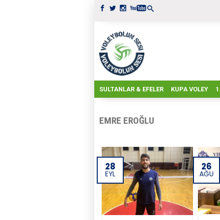
SULTANLAR & EFELER
KUPA VOLEY
1
EMRE EROĞLU
28
26
EYL
AĞU