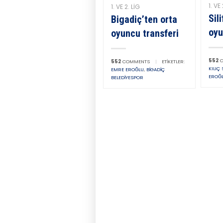
1. VE 
1. VE 2. LIG
Sil
Bigadiç’ten orta
oy
oyuncu transferi
552
C
552
COMMENTS
|
ETIKETLER:
KILIÇ
EMRE EROĞLU
,
BIGADIÇ
EROĞ
BELEDIYESPOR