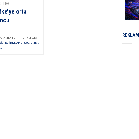
2. LIG
ifke’ye orta
uncu
REKLAM
OMMENTS
|
ETIKETLER:
 SILIFKE İDMANYURDU
,
EMRE
LU