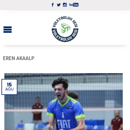
EREN AKAALP
15
AĞU