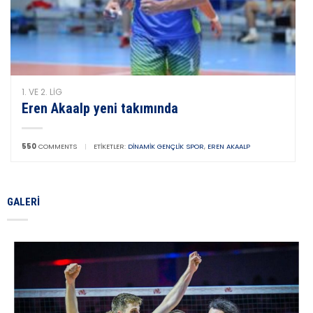
1. VE 2. LIG
Eren Akaalp yeni takımında
550
COMMENTS
|
ETIKETLER:
DINAMIK GENÇLIK SPOR
,
EREN AKAALP
GALERI