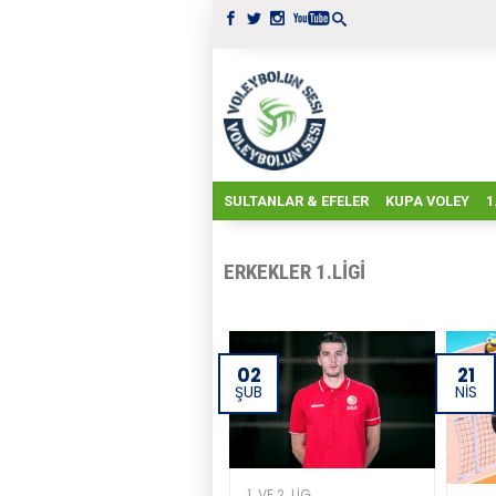
SULTANLAR & EFELER
KUPA VOLEY
1
ERKEKLER 1.LIGI
02
21
ŞUB
NIS
1. VE 2. LIG