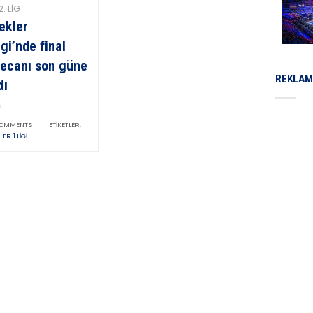
2. LIG
ekler
igi’nde final
ecanı son güne
REKLAM
dı
OMMENTS
|
ETIKETLER:
ER 1.LIGI