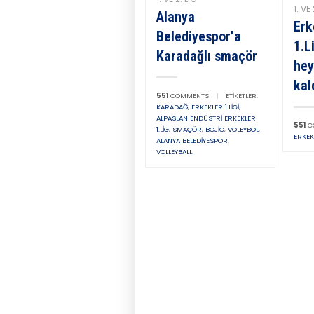
1. VE 
Alanya
Erk
Belediyespor’a
1.L
Karadağlı smaçör
hey
kal
551
COMMENTS
|
ETIKETLER:
KARADAĞ
,
ERKEKLER 1.LIGI
,
ALPASLAN ENDÜSTRI ERKEKLER
551
C
1.LIG
,
SMAÇÖR
,
BOJIC
,
VOLEYBOL
,
ERKEKL
ALANYA BELEDIYESPOR
,
VOLLEYBALL