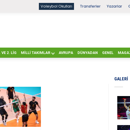
Voleybol Okulları
Transferler
Yazarlar
. VE 2. LIG
MILLI TAKIMLAR
AVRUPA
DÜNYADAN
GENEL
MAGA
GALERI