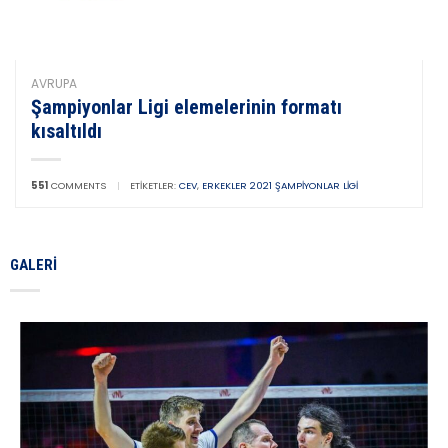
AVRUPA
Şampiyonlar Ligi elemelerinin formatı
kısaltıldı
551
COMMENTS
|
ETIKETLER:
CEV
,
ERKEKLER 2021 ŞAMPIYONLAR LIGI
GALERI