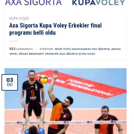
KUPA VOLEY
Axa Sigorta Kupa Voley Erkekler final
programı belli oldu
552
COMMENTS
|
ETIKETLER:
SPOR TOTO
,
GALATASARAY HDI SIGORTA
,
ARKAS
SPOR
,
ZIRAAT BANKKART
,
ERKEKLER AXA SIGORTA KUPA VOLEY
03
EKI