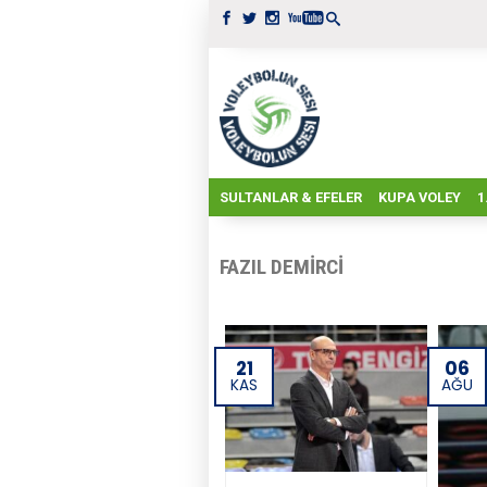
SULTANLAR & EFELER
KUPA VOLEY
1
FAZIL DEMIRCI
21
06
KAS
AĞU