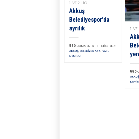
1. VE 2. LIG
Akkuş
Belediyespor’da
ayrılık
1. VE 
Ak
Bel
550
COMMENTS
|
ETIKETLER:
AKKUŞ BELEDIYESPOR
,
FAZIL
yen
DEMIRCI
550
C
AKKUŞ
DEMIR