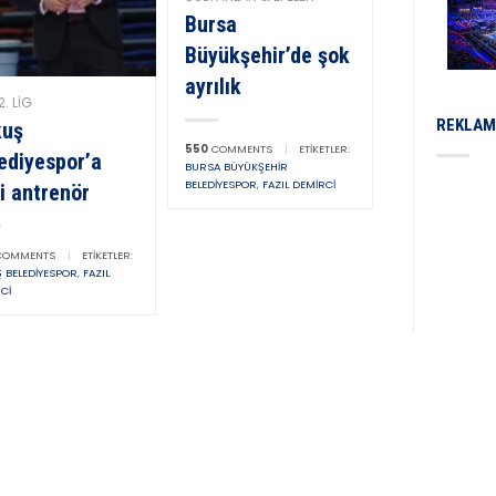
Bursa
Büyükşehir’de şok
ayrılık
2. LIG
REKLAM
kuş
550
COMMENTS
|
ETIKETLER:
ediyespor’a
BURSA BÜYÜKŞEHIR
BELEDIYESPOR
,
FAZIL DEMIRCI
i antrenör
OMMENTS
|
ETIKETLER:
 BELEDIYESPOR
,
FAZIL
CI