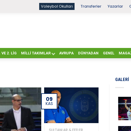
Voleybol Okulları
Transferler
Yazarlar
. VE 2. LIG
MILLI TAKIMLAR
AVRUPA
DÜNYADAN
GENEL
MAGA
GALERI
09
KAS
SULTANLAR & EFELER