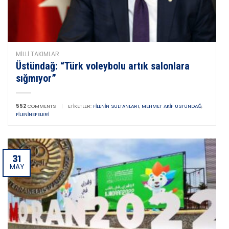
MILLI TAKIMLAR
Üstündağ: “Türk voleybolu artık salonlara
sığmıyor”
552
COMMENTS
|
ETIKETLER:
FILENIN SULTANLARI
,
MEHMET AKIF ÜSTÜNDAĞ
,
FILENINEFELERI
31
MAY