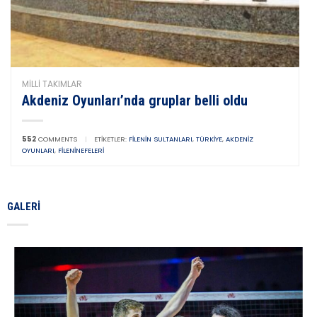
MILLI TAKIMLAR
Akdeniz Oyunları’nda gruplar belli oldu
552
COMMENTS
|
ETIKETLER:
FILENIN SULTANLARI
,
TÜRKIYE
,
AKDENIZ
OYUNLARI
,
FILENINEFELERI
GALERI