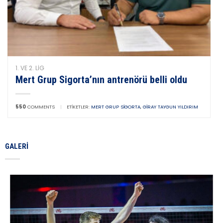
1. VE 2. LIG
Mert Grup Sigorta’nın antrenörü belli oldu
550
COMMENTS
|
ETIKETLER:
MERT GRUP SIGORTA
,
GIRAY TAYGUN YILDIRIM
GALERI