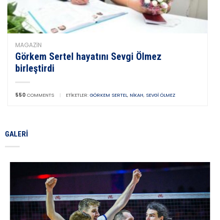
MAGAZIN
Görkem Sertel hayatını Sevgi Ölmez
birleştirdi
550
COMMENTS
|
ETIKETLER:
GÖRKEM SERTEL
,
NIKAH
,
SEVGI ÖLMEZ
GALERI