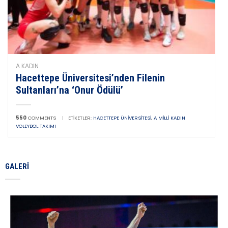
A KADIN
Hacettepe Üniversitesi’nden Filenin
Sultanları’na ‘Onur Ödülü’
550
COMMENTS
|
ETIKETLER:
HACETTEPE ÜNIVERSITESI
,
A MILLI KADIN
VOLEYBOL TAKIMI
GALERI