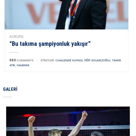
AVRUPA
“Bu takıma şampiyonluk yakışır”
550
COMMENTS
|
ETIKETLER:
CHALLENGE KUPASI
,
YIĞIT GÜLMEZOĞLU
,
TANER
ATIK
,
HALBANK
GALERI