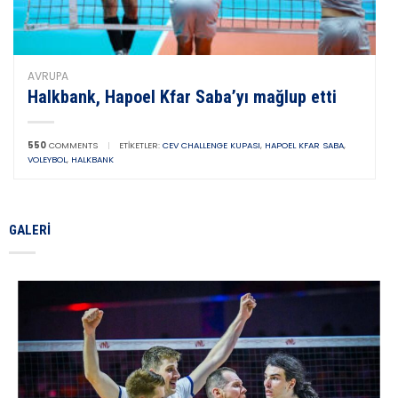
AVRUPA
Halkbank, Hapoel Kfar Saba’yı mağlup etti
550
COMMENTS
|
ETIKETLER:
CEV CHALLENGE KUPASI
,
HAPOEL KFAR SABA
,
VOLEYBOL
,
HALKBANK
GALERI