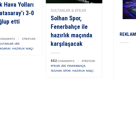
k Hava Yolları
SULTANLAR & EFELER
atasaray’ı 3-0
Solhan Spor,
lup etti
Fenerbahçe ile
hazırlık maçında
REKLAM
OMMENTS
|
ETIKETLER:
karşılaşacak
ULTANLAR LIGI
,
TASARAY
,
HAZIRLIK MAÇI
552
COMMENTS
|
ETIKETLER:
EFELER LIGI
,
FENERBAHÇE
,
SOLHAN SPOR
,
HAZIRLIK MAÇI