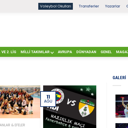
Voleybol Okulları
Transferler
Yazarlar
. VE 2. LIG
MILLI TAKIMLAR
AVRUPA
DÜNYADAN
GENEL
MAGA
GALERI
11
AĞU
ANLAR & EFELER