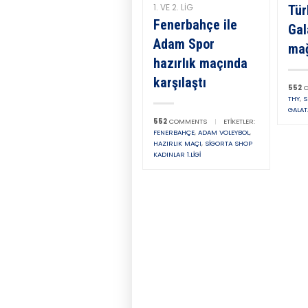
1. VE 2. LIG
Tür
Fenerbahçe ile
Gal
Adam Spor
mağ
hazırlık maçında
karşılaştı
552
C
THY
,
S
GALA
552
COMMENTS
|
ETIKETLER:
FENERBAHÇE
,
ADAM VOLEYBOL
,
HAZIRLIK MAÇI
,
SIGORTA SHOP
KADINLAR 1.LIGI