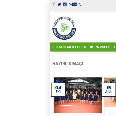
SULTANLAR & EFELER
KUPA VOLEY
1
HAZIRLIK MAÇI
04
15
EKI
AĞU
SULT