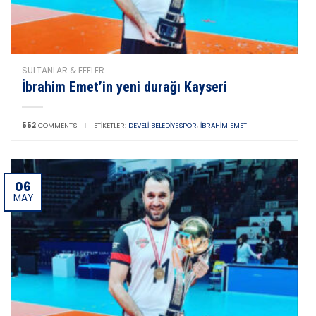
SULTANLAR & EFELER
İbrahim Emet’in yeni durağı Kayseri
552
COMMENTS
|
ETIKETLER:
DEVELI BELEDIYESPOR
,
İBRAHIM EMET
06
MAY