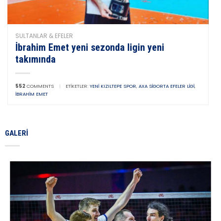
SULTANLAR & EFELER
İbrahim Emet yeni sezonda ligin yeni
takımında
552
COMMENTS
|
ETIKETLER:
YENI KIZILTEPE SPOR
,
AXA SIGORTA EFELER LIGI
,
İBRAHIM EMET
GALERI