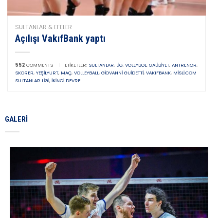
SULTANLAR & EFELER
Açılışı VakıfBank yaptı
552
COMMENTS
|
ETIKETLER:
SULTANLAR
,
LIG
,
VOLEYBOL
,
GALIBIYET
,
ANTRENÖR
,
SKORER
,
YEŞILYURT
,
MAÇ
,
VOLLEYBALL
,
GIOVANNI GUIDETTI
,
VAKIFBANK
,
MISLI.COM
SULTANLAR LIGI
,
IKINCI DEVRE
GALERI