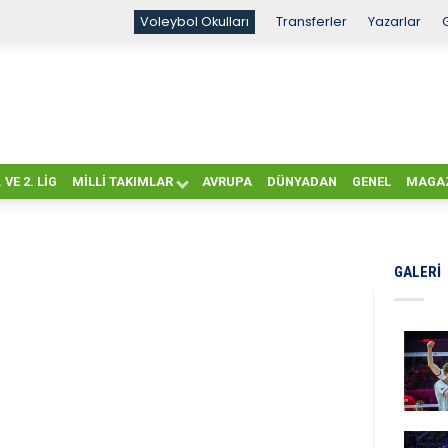
Voleybol Okulları
Transferler
Yazarlar
. VE 2. LIG
MILLI TAKIMLAR
AVRUPA
DÜNYADAN
GENEL
MAGA
GALERI