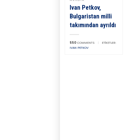
Ivan Petkov,
Bulgaristan milli
takımından ayrıldı
550
COMMENTS
|
ETIKETLER:
IVAN PETKOV