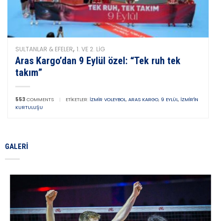
,
SULTANLAR & EFELER
1. VE 2. LIG
Aras Kargo’dan 9 Eylül özel: “Tek ruh tek
takım”
553
COMMENTS
|
ETIKETLER:
İZMIR VOLEYBOL
,
ARAS KARGO
,
9 EYLÜL
,
İZMIR'IN
KURTULUŞU
GALERI