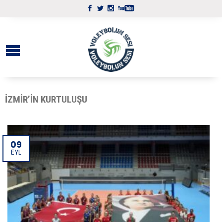
İZMIR’IN KURTULUŞU
09
EYL