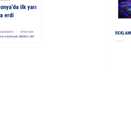
onya’da ilk yarı
a erdi
OMMENTS
|
ETIKETLER:
REKLAM
YA KADINLAR BIRINCI LIGI