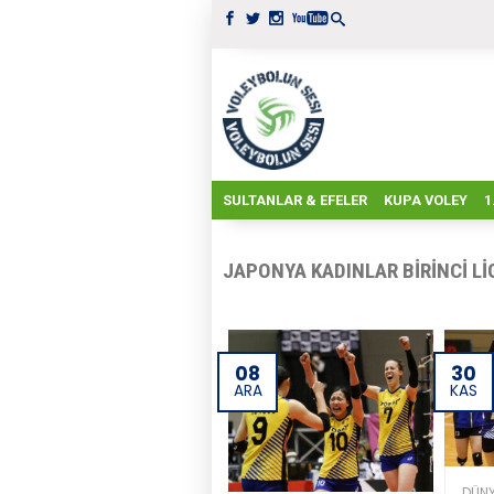
SULTANLAR & EFELER
KUPA VOLEY
1
JAPONYA KADINLAR BIRINCI LI
08
30
ARA
KAS
DÜN