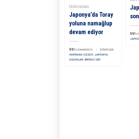
Jap
DÜNYADAN
Japonya’da Toray
son
yoluna namağlup
devam ediyor
551
C
JAPON
551
COMMENTS
|
ETIKETLER:
NERIMAN ÖZSOY
,
JAPONYA
KADINLAR BIRINCI LIGI