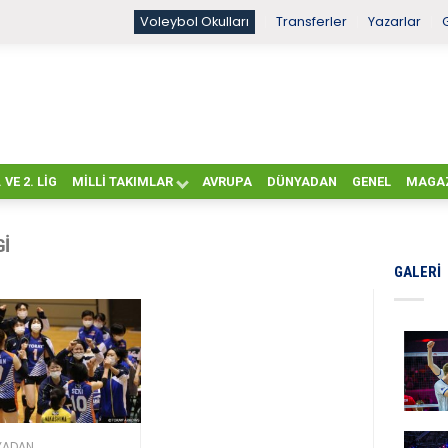
Voleybol Okulları
Transferler
Yazarlar
. VE 2. LIG
MILLI TAKIMLAR
AVRUPA
DÜNYADAN
GENEL
MAGA
GI
GALERI
YADAN